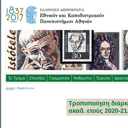
Το Τμήμα
Σπουδές
Γραμματεία
Άνθρωποι
Έρευνα
Δραστη
Αρχική
» Προβολή νέων
Τροποποίηση διάρκ
ακαδ. ετούς 2020-21