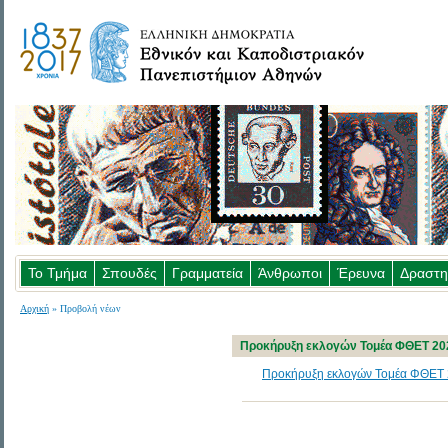
Το Τμήμα
Σπουδές
Γραμματεία
Άνθρωποι
Έρευνα
Δραστη
Αρχική
» Προβολή νέων
Προκήρυξη εκλογών Τομέα ΦΘΕΤ 20
Προκήρυξη εκλογών Τομέα ΦΘΕΤ