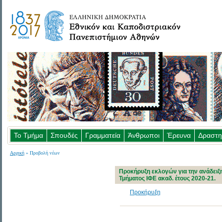
Το Τμήμα
Σπουδές
Γραμματεία
Άνθρωποι
Έρευνα
Δραστη
Αρχική
» Προβολή νέων
Προκήρυξη εκλογών για την ανάδειξη 
Τμήματος ΙΦΕ ακαδ. έτους 2020-21.
Προκήρυξη