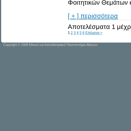
Φοιτητικών Θεμάτων κ
[ + ] περισσότερα
Αποτελέσματα 1 μέχρι
1
2
3
4
5
6
Επόμενα >
Copyright © 2008 Εθνικό και Καποδιστριακό Πανεπιστήμιο Αθηνών