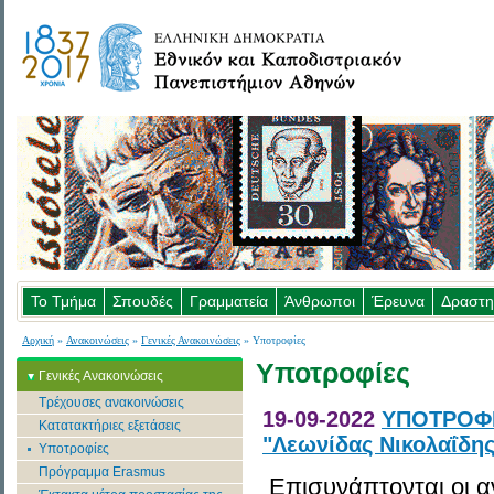
Το Τμήμα
Σπουδές
Γραμματεία
Άνθρωποι
Έρευνα
Δραστη
Αρχική
»
Ανακοινώσεις
»
Γενικές Ανακοινώσεις
» Υποτροφίες
Υποτροφίες
Γενικές Ανακοινώσεις
Τρέχουσες ανακοινώσεις
19-09-2022
ΥΠΟΤΡΟΦΙ
Κατατακτήριες εξετάσεις
"Λεωνίδας Νικολαΐδης
Υποτροφίες
Πρόγραμμα Erasmus
Επισυνάπτονται οι αν