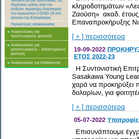
Έκτακτα μέτρα προστασίας της
κληροδοτημάτων «Λεω
δημόσιας υγείας από τον
κίνδυνο περαιτέρω διασποράς
Ζαούση» ακαδ. έτους 
του κορωνοϊού COVID-19 στο
σύνολο της Επικράτειας
Επαναπροκήρυξης Νικ
Παλαιότερες ανακοινώσεις
Ανακοινώσεις για
[ + ] περισσότερα
προπτυχιακούς φοιτητές
Ανακοινώσεις για
19-09-2022
ΠΡΟΚΗΡΥΞ
μεταπτυχιακούς – διδακτορικούς
φοιτητές
ΕΤΟΣ 2022-23
Ανακοινώσεις για διδάσκοντες
Η Συντονιστική Επιτ
Sasakawa Young Leade
χαρά να προκηρύξει π
δολαρίων, για φοιτητέ
[ + ] περισσότερα
05-07-2022
Υποτροφίε
Επισυνάπτουμε έγγρ