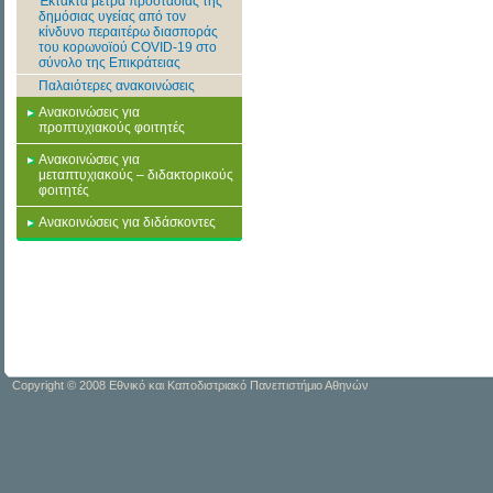
Έκτακτα μέτρα προστασίας της
δημόσιας υγείας από τον
κίνδυνο περαιτέρω διασποράς
του κορωνοϊού COVID-19 στο
σύνολο της Επικράτειας
Παλαιότερες ανακοινώσεις
Ανακοινώσεις για
προπτυχιακούς φοιτητές
Ανακοινώσεις για
μεταπτυχιακούς – διδακτορικούς
φοιτητές
Ανακοινώσεις για διδάσκοντες
Copyright © 2008 Εθνικό και Καποδιστριακό Πανεπιστήμιο Αθηνών