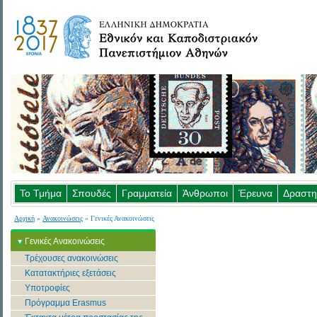
Το Τμήμα
Σπουδές
Γραμματεία
Άνθρωποι
Έρευνα
Δραστη
Αρχική
»
Ανακοινώσεις
» Γενικές Ανακοινώσεις
Γενικές Ανακοινώσεις
Τρέχουσες ανακοινώσεις
Κατατακτήριες εξετάσεις
Υποτροφίες
Πρόγραμμα Erasmus