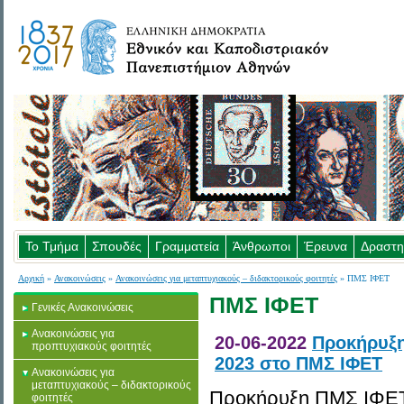
Το Τμήμα
Σπουδές
Γραμματεία
Άνθρωποι
Έρευνα
Δραστη
Αρχική
»
Ανακοινώσεις
»
Ανακοινώσεις για μεταπτυχιακούς – διδακτορικούς φοιτητές
» ΠΜΣ ΙΦΕΤ
ΠΜΣ ΙΦΕΤ
Γενικές Ανακοινώσεις
Ανακοινώσεις για
20-06-2022
Προκήρυξη
προπτυχιακούς φοιτητές
2023 στο ΠΜΣ ΙΦΕΤ
Ανακοινώσεις για
μεταπτυχιακούς – διδακτορικούς
Προκήρυξη ΠΜΣ ΙΦΕΤ 
φοιτητές